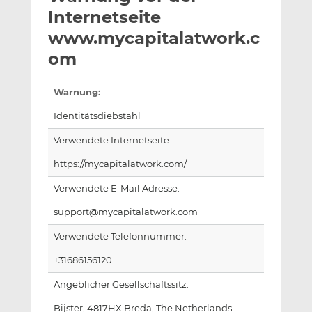
l
n
c
Internetseite
a
k
e
www.mycapitalatwork.c
n
e
b
om
d
o
I
o
n
k
Warnung:
t
t
Identitätsdiebstahl
e
e
i
i
Verwendete Internetseite:
l
l
https://mycapitalatwork.com/
e
e
n
n
Verwendete E-Mail Adresse:
support@mycapitalatwork.com
Verwendete Telefonnummer:
+31686156120
Angeblicher Gesellschaftssitz:
Bijster, 4817HX Breda, The Netherlands