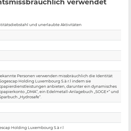
chtsmissbräuchlich verwendet
n
e
b
d
o
I
o
n
k
titätsdiebstahl und unerlaubte Aktivitäten
t
t
e
e
i
i
l
l
e
e
n
n
ekannte Personen verwenden missbräuchlich die Identität
 Sogescap Holding Luxembourg S.à r.l indem sie
tpapierdienstleistungen anbieten, darunter ein dynamisches
tpapierkonto „DMA“, ein Edelmetall-Anlagebuch „SOGE+“ und
Sparbuch „Hydrosafe“.
escap Holding Luxembourg S.à r.l