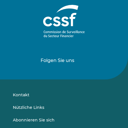
Folgen Sie uns
Folgen
Folgen
Sie
Sie
uns
uns
auf
auf
LinkedIn
Vimeo
Kontakt
Nützliche Links
Abonnieren Sie sich