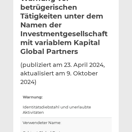
l
n
c
betrügerischen
a
k
e
Tätigkeiten unter dem
n
e
b
Namen der
d
o
I
o
Investmentgesellschaft
n
k
mit variablem Kapital
t
t
Global Partners
e
e
i
i
(publiziert am 23. April 2024,
l
l
e
e
aktualisiert am 9. Oktober
n
n
2024)
Warnung:
Identitätsdiebstahl und unerlaubte
Aktivitäten
Verwendeter Name: