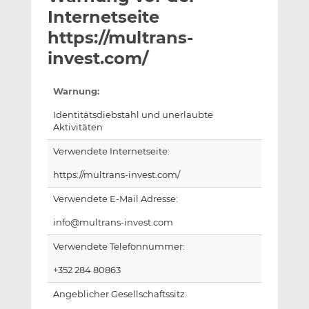
l
n
c
Internetseite
a
k
e
https://multrans-
n
e
b
invest.com/
d
o
I
o
n
k
Warnung:
t
t
Identitätsdiebstahl und unerlaubte
e
e
Aktivitäten
i
i
Verwendete Internetseite:
l
l
e
e
https://multrans-invest.com/
n
n
Verwendete E-Mail Adresse:
info@multrans-invest.com
Verwendete Telefonnummer:
+352 284 80863
Angeblicher Gesellschaftssitz: