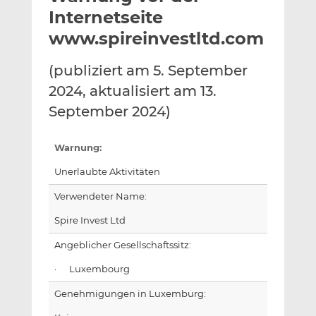
l
n
c
Internetseite
a
k
e
www.spireinvestltd.com
n
e
b
d
o
(publiziert am 5. September
I
o
2024, aktualisiert am 13.
n
k
t
t
September 2024)
e
e
i
i
Warnung:
l
l
Unerlaubte Aktivitäten
e
e
n
n
Verwendeter Name:
Spire Invest Ltd
Angeblicher Gesellschaftssitz:
· Luxembourg
Genehmigungen in Luxemburg: