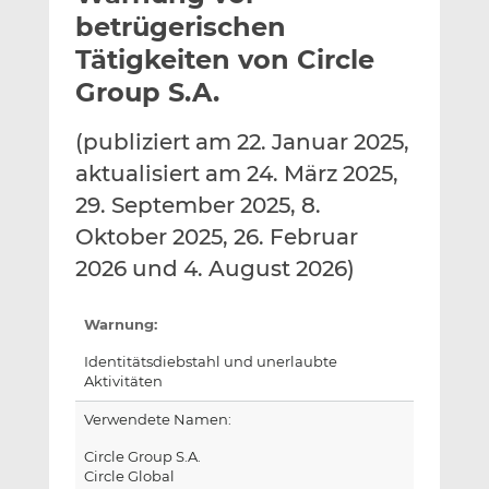
l
n
c
betrügerischen
a
k
e
Tätigkeiten von Circle
n
e
b
Group S.A.
d
o
I
o
(publiziert am 22. Januar 2025,
n
k
t
t
aktualisiert am 24. März 2025,
e
e
29. September 2025, 8.
i
i
Oktober 2025, 26. Februar
l
l
2026 und 4. August 2026)
e
e
n
n
Warnung:
Identitätsdiebstahl und unerlaubte
Aktivitäten
Verwendete Namen:
Circle Group S.A.
Circle Global