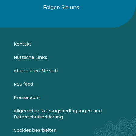
Folgen Sie uns
Folgen
Folgen
Sie
Sie
uns
uns
auf
auf
LinkedIn
Vimeo
Kontakt
Nützliche Links
Abonnieren Sie sich
RSS feed
Presseraum
Allgemeine Nutzungsbedingungen und
Datenschutzerklärung
Cookies bearbeiten