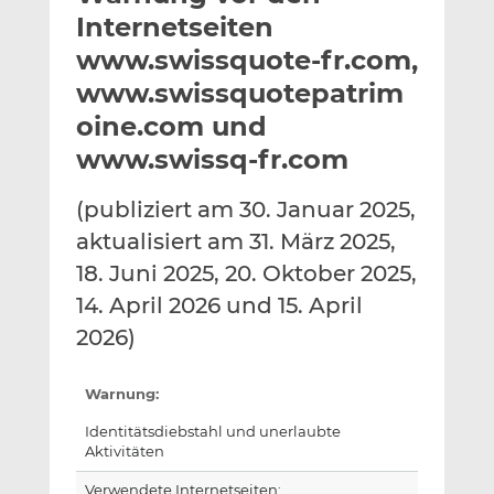
l
n
c
Internetseiten
a
k
e
www.swissquote-fr.com,
n
e
b
www.swissquotepatrim
d
o
I
o
oine.com und
n
k
www.swissq-fr.com
t
t
e
e
(publiziert am 30. Januar 2025,
i
i
aktualisiert am 31. März 2025,
l
l
18. Juni 2025, 20. Oktober 2025,
e
e
n
n
14. April 2026 und 15. April
2026)
Warnung:
Identitätsdiebstahl und unerlaubte
Aktivitäten
Verwendete Internetseiten: