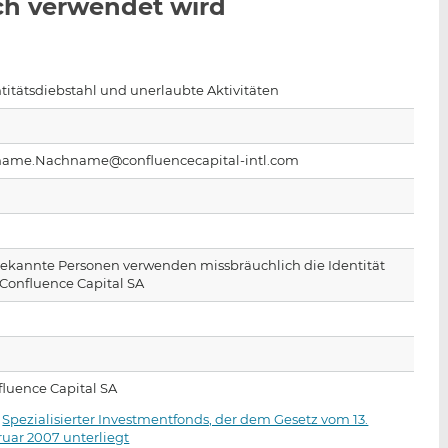
ch verwendet wird
n
e
b
d
o
I
o
n
k
titätsdiebstahl und unerlaubte Aktivitäten
t
t
e
e
i
i
name.Nachname@confluencecapital-intl.com
l
l
e
e
n
n
ekannte Personen verwenden missbräuchlich die Identität
Confluence Capital SA
fluence Capital SA
·
Spezialisierter Investmentfonds, der dem Gesetz vom 13.
uar 2007 unterliegt