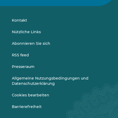
uns
uns
auf
auf
LinkedIn
Vimeo
Kontakt
Nützliche Links
Abonnieren Sie sich
RSS feed
Presseraum
Allgemeine Nutzungsbedingungen und
Datenschutzerklärung
Cookies bearbeiten
Barrierefreiheit