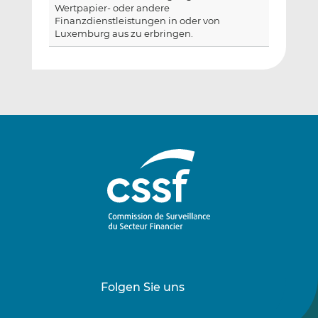
Wertpapier- oder andere
Finanzdienstleistungen in oder von
Luxemburg aus zu erbringen.
Folgen Sie uns
Folgen
Folgen
Sie
Sie