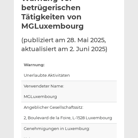
l
n
c
betrügerischen
a
k
e
Tätigkeiten von
n
e
b
MGLuxembourg
d
o
I
o
(publiziert am 28. Mai 2025,
n
k
t
t
aktualisiert am 2. Juni 2025)
e
e
i
i
Warnung:
l
l
e
e
Unerlaubte Aktivitäten
n
n
Verwendeter Name:
MGLuxembourg
Angeblicher Gesellschaftssitz:
2, Boulevard de la Foire, L-1528 Luxembourg
Genehmigungen in Luxemburg: