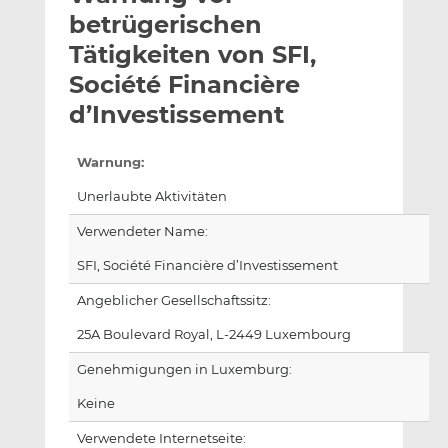
l
n
c
betrügerischen
a
k
e
Tätigkeiten von SFI,
n
e
b
Société Financière
d
o
I
o
d’Investissement
n
k
t
t
Warnung:
e
e
Unerlaubte Aktivitäten
i
i
l
l
Verwendeter Name:
e
e
SFI, Société Financière d’Investissement
n
n
Angeblicher Gesellschaftssitz:
25A Boulevard Royal, L-2449 Luxembourg
Genehmigungen in Luxemburg:
Keine
Verwendete Internetseite: