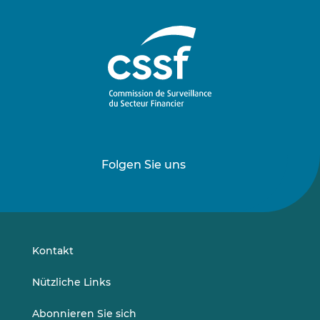
Folgen Sie uns
Folgen
Folgen
Sie
Sie
uns
uns
auf
auf
LinkedIn
Vimeo
Kontakt
Nützliche Links
Abonnieren Sie sich