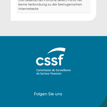
Die Gesellschaft Fortuna Select Fund hat
keine Verbindung zu der betrügerischen
Internetseite
Folgen Sie uns
Folgen
Folgen
Sie
Sie