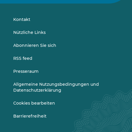
uns
uns
auf
auf
LinkedIn
Vimeo
Kontakt
Nützliche Links
Abonnieren Sie sich
RSS feed
Presseraum
Allgemeine Nutzungsbedingungen und
Datenschutzerklärung
Cookies bearbeiten
Barrierefreiheit