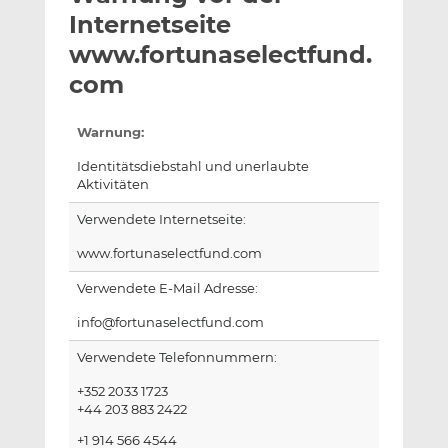
l
n
c
Internetseite
a
k
e
www.fortunaselectfund.
n
e
b
com
d
o
I
o
n
k
Warnung:
t
t
Identitätsdiebstahl und unerlaubte
e
e
Aktivitäten
i
i
Verwendete Internetseite:
l
l
e
e
www.fortunaselectfund.com
n
n
Verwendete E-Mail Adresse:
info@fortunaselectfund.com
Verwendete Telefonnummern:
+352 2033 1723
+44 203 883 2422
+1 914 566 4544