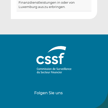
Finanzdienstleistungen in oder von
Luxemburg aus zu erbringen.
Folgen Sie uns
Folgen
Folgen
Sie
Sie
uns
uns