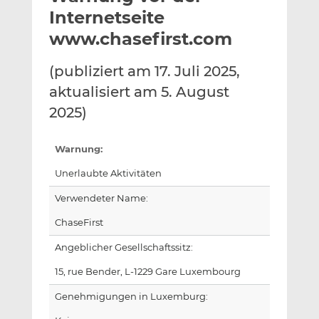
l
n
c
Internetseite
a
k
e
www.chasefirst.com
n
e
b
d
o
(publiziert am 17. Juli 2025,
I
o
aktualisiert am 5. August
n
k
t
t
2025)
e
e
i
i
Warnung:
l
l
Unerlaubte Aktivitäten
e
e
n
n
Verwendeter Name:
ChaseFirst
Angeblicher Gesellschaftssitz:
15, rue Bender, L-1229 Gare Luxembourg
Genehmigungen in Luxemburg: