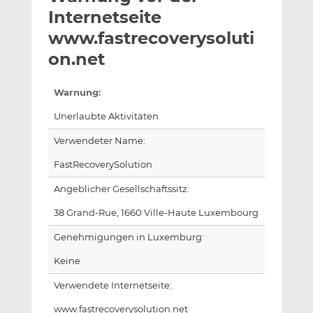
l
n
c
Internetseite
a
k
e
www.fastrecoverysoluti
n
e
b
on.net
d
o
I
o
n
k
Warnung:
t
t
Unerlaubte Aktivitäten
e
e
i
i
Verwendeter Name:
l
l
FastRecoverySolution
e
e
n
n
Angeblicher Gesellschaftssitz:
38 Grand-Rue, 1660 Ville-Haute Luxembourg
Genehmigungen in Luxemburg:
Keine
Verwendete Internetseite:
www.fastrecoverysolution.net