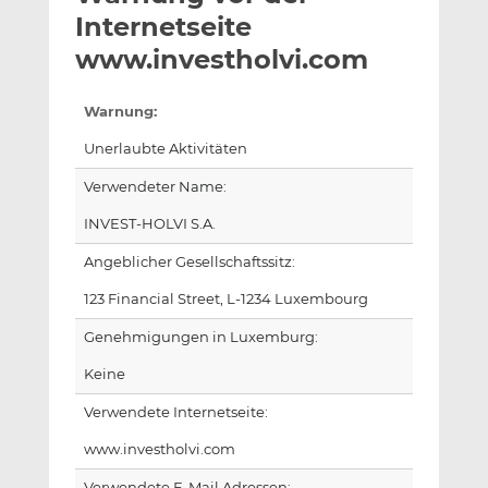
l
n
c
Internetseite
a
k
e
www.investholvi.com
n
e
b
d
o
Warnung:
I
o
n
k
Unerlaubte Aktivitäten
t
t
Verwendeter Name:
e
e
i
i
INVEST-HOLVI S.A.
l
l
Angeblicher Gesellschaftssitz:
e
e
n
n
123 Financial Street, L-1234 Luxembourg
Genehmigungen in Luxemburg:
Keine
Verwendete Internetseite:
www.investholvi.com
Verwendete E-Mail Adressen: