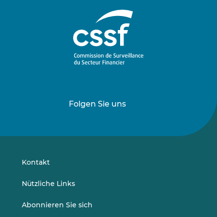
Folgen Sie uns
Folgen
Folgen
Sie
Sie
uns
uns
auf
auf
LinkedIn
Vimeo
Kontakt
Nützliche Links
Abonnieren Sie sich