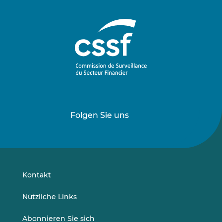
Folgen Sie uns
Folgen
Folgen
Sie
Sie
uns
uns
auf
auf
LinkedIn
Vimeo
Kontakt
Nützliche Links
Abonnieren Sie sich