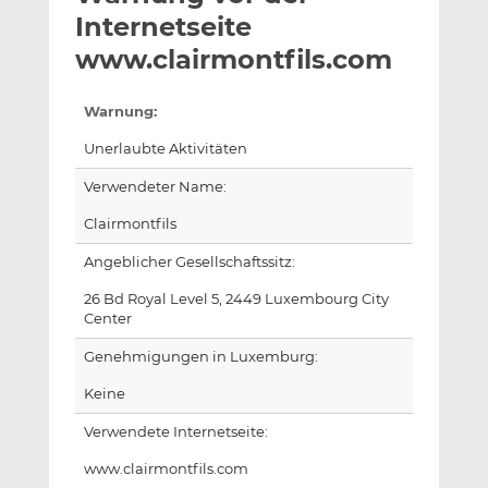
l
n
c
Internetseite
a
k
e
www.clairmontfils.com
n
e
b
d
o
Warnung:
I
o
n
k
Unerlaubte Aktivitäten
t
t
Verwendeter Name:
e
e
i
i
Clairmontfils
l
l
Angeblicher Gesellschaftssitz:
e
e
n
n
26 Bd Royal Level 5, 2449 Luxembourg City
Center
Genehmigungen in Luxemburg:
Keine
Verwendete Internetseite:
www.clairmontfils.com