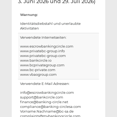
3. Juni 2026 und 29. Juli 2026)
Warnung:
Identitätsdiebstahl und unerlaubte
Aktivitäten
Verwendete Internetseiten:
www.escrowbankingcircle.com
www.privatebc-group.info
www.privatebc-group.com
www.bankcircle.io
www.bcprivategroup.com
www.bc-private.com
www.vbaogroup.com
Verwendete E-Mail Adressen:
info@escrowbankingcircle.com
support@bankcircle.com
finance@banking-circle.net
compliance@banking-circlesa.com
Vorname.Nachname@bc-sa.de
complaints@mybankingcircle.com