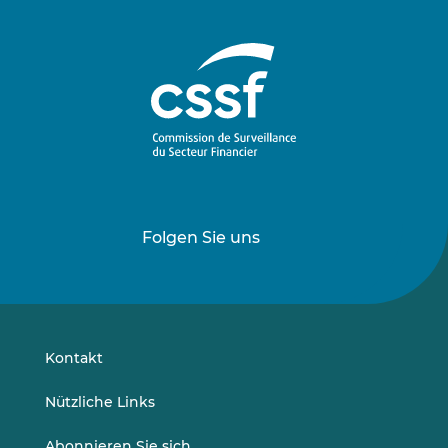
Folgen Sie uns
Folgen
Folgen
Sie
Sie
uns
uns
auf
auf
LinkedIn
Vimeo
Kontakt
Nützliche Links
Abonnieren Sie sich