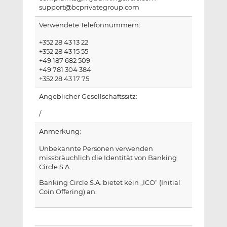
support@bcprivategroup.com
Verwendete Telefonnummern:
+352 28 43 13 22
+352 28 43 15 55
+49 187 682 509
+49 781 304 384
+352 28 43 17 75
Angeblicher Gesellschaftssitz:
/
Anmerkung:
Unbekannte Personen verwenden
missbräuchlich die Identität von Banking
Circle S.A.
Banking Circle S.A. bietet kein „ICO“ (Initial
Coin Offering) an.