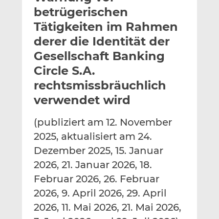
l
n
c
betrügerischen
a
k
e
Tätigkeiten im Rahmen
n
e
b
derer die Identität der
d
o
I
o
Gesellschaft Banking
n
k
Circle S.A.
t
t
rechtsmissbräuchlich
e
e
verwendet wird
i
i
l
l
e
e
(publiziert am 12. November
n
n
2025, aktualisiert am 24.
Dezember 2025, 15. Januar
2026, 21. Januar 2026, 18.
Februar 2026, 26. Februar
2026, 9. April 2026, 29. April
2026, 11. Mai 2026, 21. Mai 2026,