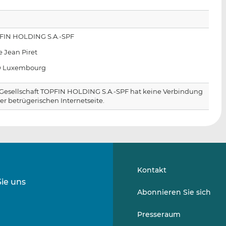
FIN HOLDING S.A.-SPF
ue Jean Piret
0 Luxembourg
 Gesellschaft TOPFIN HOLDING S.A.-SPF hat keine Verbindung
er betrügerischen Internetseite.
Kontakt
Sie uns
Folgen
Folgen
Abonnieren Sie sich
Sie
Sie
uns
uns
Presseraum
auf
auf