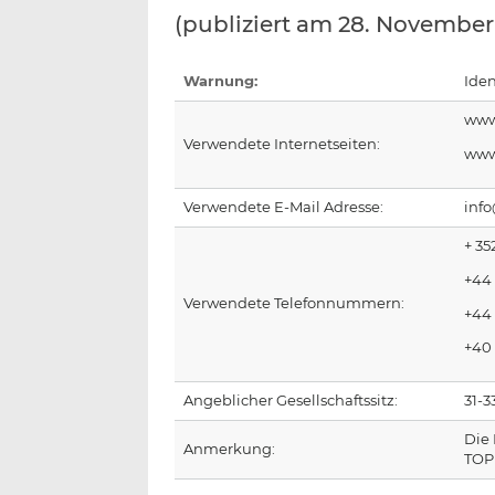
(publiziert am 28. November 
Warnung:
Iden
www
Verwendete Internetseiten:
www
Verwendete E-Mail Adresse:
inf
+ 35
+44
Verwendete Telefonnummern:
+44 
+40
Angeblicher Gesellschaftssitz:
31-3
Die 
Anmerkung:
TOP