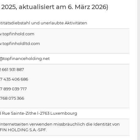
n
e
b
2025, aktualisiert am 6. März 2026)
d
o
I
o
titätsdiebstahl und unerlaubte Aktivitäten
n
k
t
t
.topfinhold.com
e
e
.topfinholdltd.com
i
i
l
l
o@topfinanceholding.net
e
e
n
n
2 661 931 887
 7 435 406 686
7 899 039 717
 768 075 366
3 Rue Sainte-Zithe l-2763 Luxembourg
Internetseiten verwenden missbräuchlich die Identität von
FIN HOLDING S.A.-SPF.