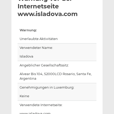
l
n
c
Internetseite
a
k
e
www.isladova.com
n
e
b
d
o
I
o
Warnung:
n
k
t
t
Unerlaubte Aktivitäten
e
e
Verwendeter Name:
i
i
l
l
Isladova
e
e
Angeblicher Gesellschaftssitz:
n
n
Alvear Bis 104, S2000LCD Rosario, Santa Fe,
Argentina
Genehmigungen in Luxemburg:
Keine
Verwendete Internetseite:
www.isladova.com