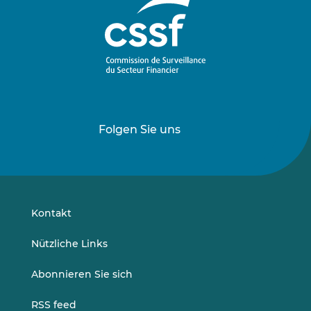
Folgen Sie uns
Folgen
Folgen
Sie
Sie
uns
uns
auf
auf
LinkedIn
Vimeo
Kontakt
Nützliche Links
Abonnieren Sie sich
RSS feed