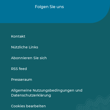
Folgen Sie uns
Folgen
Folgen
Sie
Sie
uns
uns
auf
auf
LinkedIn
Vimeo
Kontakt
Nützliche Links
Abonnieren Sie sich
RSS feed
Presseraum
Allgemeine Nutzungsbedingungen und
Datenschutzerklärung
Cookies bearbeiten