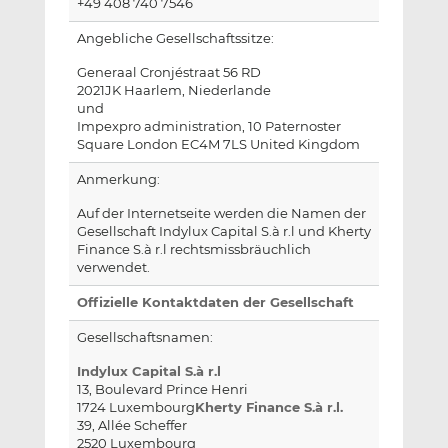
+49 408 740 7546
Angebliche Gesellschaftssitze:
Generaal Cronjéstraat 56 RD
2021JK Haarlem, Niederlande
und
Impexpro administration, 10 Paternoster
Square London EC4M 7LS United Kingdom
Anmerkung:
Auf der Internetseite werden die Namen der
Gesellschaft Indylux Capital S.à r.l und Kherty
Finance S.à r.l rechtsmissbräuchlich
verwendet.
Offizielle Kontaktdaten der Gesellschaft
Gesellschaftsnamen:
Indylux Capital S.à r.l
13, Boulevard Prince Henri
1724 Luxembourg
Kherty Finance S.à r.l.
39, Allée Scheffer
2520 Luxembourg