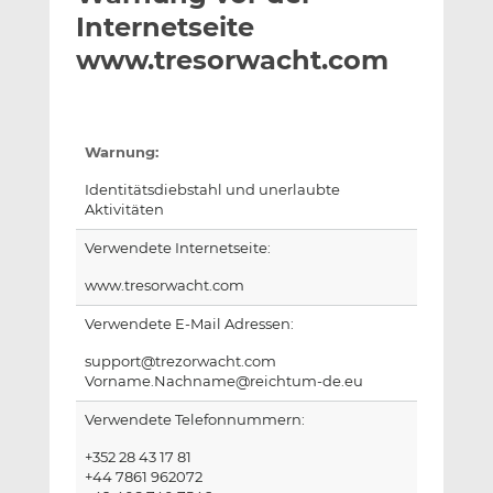
l
n
c
Internetseite
a
k
e
www.tresorwacht.com
n
e
b
d
o
I
o
n
k
Warnung:
t
t
Identitätsdiebstahl und unerlaubte
e
e
Aktivitäten
i
i
l
l
Verwendete Internetseite:
e
e
www.tresorwacht.com
n
n
Verwendete E-Mail Adressen:
support@trezorwacht.com
Vorname.Nachname@reichtum-de.eu
Verwendete Telefonnummern:
+352 28 43 17 81
+44 7861 962072