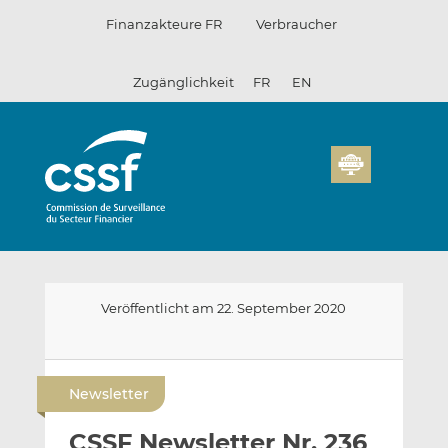
Zum
Finanzakteure FR
Verbraucher
Inhalt
Zugänglichkeit
FR
EN
Veröffentlicht am 22. September 2020
E
A
A
-
u
u
Newsletter
m
f
f
a
L
F
CSSF Newsletter Nr. 236
i
i
a