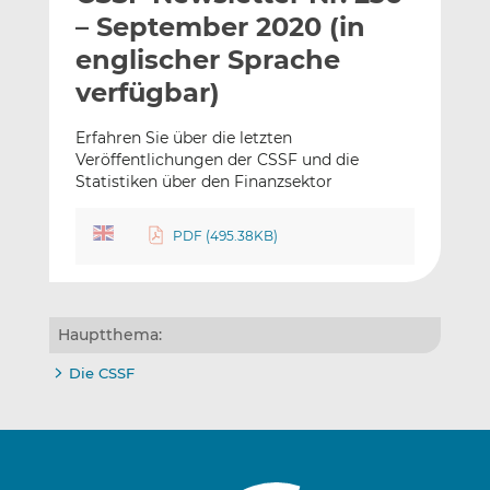
l
n
c
– September 2020 (in
a
k
e
englischer Sprache
n
e
b
verfügbar)
d
o
I
o
Erfahren Sie über die letzten
n
k
Veröffentlichungen der CSSF und die
t
t
Statistiken über den Finanzsektor
e
e
i
i
PDF (495.38KB)
l
l
e
e
n
n
Hauptthema:
Die CSSF