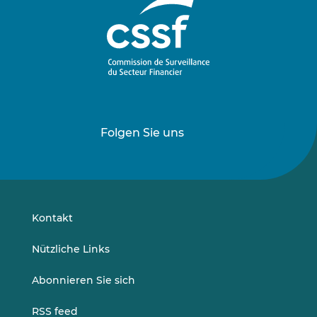
Folgen Sie uns
Folgen
Folgen
Sie
Sie
uns
uns
auf
auf
LinkedIn
Vimeo
Kontakt
Nützliche Links
Abonnieren Sie sich
RSS feed