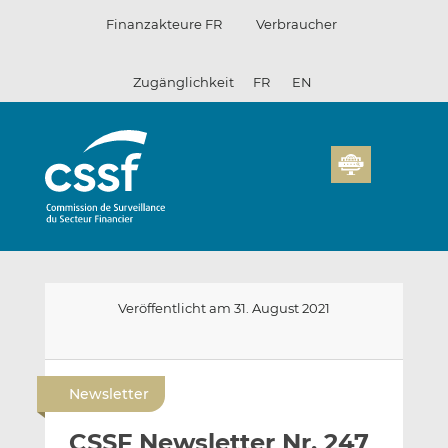
Zum
Finanzakteure FR
Verbraucher
Inhalt
Zugänglichkeit
FR
EN
Veröffentlicht am 31. August 2021
E
A
A
-
u
u
Newsletter
m
f
f
a
L
F
CSSF Newsletter Nr. 247
i
i
a