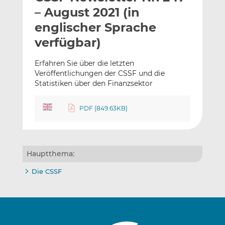
l
n
c
– August 2021 (in
a
k
e
englischer Sprache
n
e
b
verfügbar)
d
o
I
o
Erfahren Sie über die letzten
n
k
Veröffentlichungen der CSSF und die
t
t
Statistiken über den Finanzsektor
e
e
i
i
PDF (849.63KB)
l
l
e
e
n
n
Hauptthema:
Die CSSF