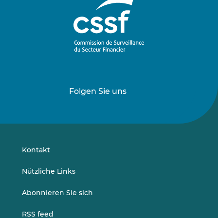
Folgen Sie uns
Folgen
Folgen
Sie
Sie
uns
uns
auf
auf
LinkedIn
Vimeo
Kontakt
Nützliche Links
Abonnieren Sie sich
RSS feed