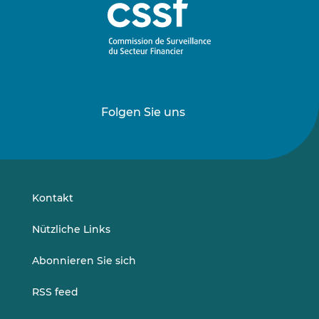
Folgen Sie uns
Folgen
Folgen
Sie
Sie
uns
uns
auf
auf
LinkedIn
Vimeo
Kontakt
Nützliche Links
Abonnieren Sie sich
RSS feed