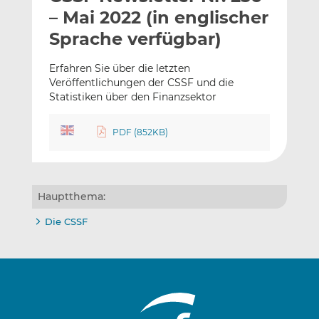
l
n
c
– Mai 2022 (in englischer
a
k
e
Sprache verfügbar)
n
e
b
d
o
Erfahren Sie über die letzten
I
o
Veröffentlichungen der CSSF und die
n
k
Statistiken über den Finanzsektor
t
t
e
e
PDF (852KB)
i
i
l
l
e
e
n
n
Hauptthema:
Die CSSF