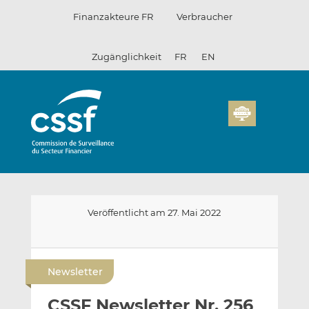
Zum
Finanzakteure FR
Verbraucher
Inhalt
Zugänglichkeit
FR
EN
Veröffentlicht am 27. Mai 2022
E
A
A
-
u
u
Newsletter
m
f
f
a
L
F
CSSF Newsletter Nr. 256
i
i
a