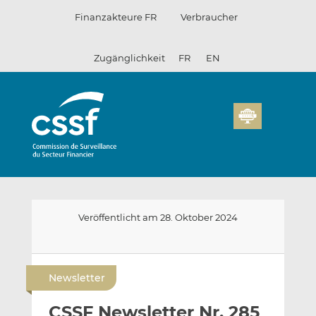
Zum
Finanzakteure FR
Verbraucher
Inhalt
Zugänglichkeit
FR
EN
Veröffentlicht am 28. Oktober 2024
E
A
A
-
u
u
Newsletter
m
f
f
a
L
F
CSSF Newsletter Nr. 285
i
i
a