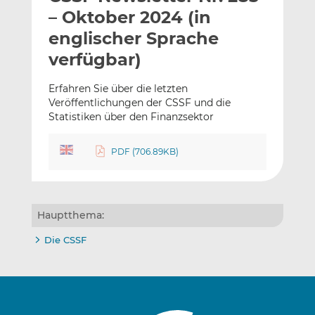
l
n
c
– Oktober 2024 (in
a
k
e
englischer Sprache
n
e
b
verfügbar)
d
o
I
o
Erfahren Sie über die letzten
n
k
Veröffentlichungen der CSSF und die
t
t
Statistiken über den Finanzsektor
e
e
i
i
PDF (706.89KB)
l
l
e
e
n
n
Hauptthema:
Die CSSF