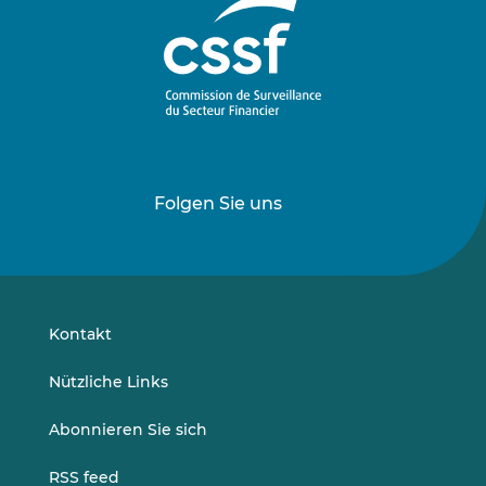
Folgen Sie uns
Folgen
Folgen
Sie
Sie
uns
uns
auf
auf
LinkedIn
Vimeo
Kontakt
Nützliche Links
Abonnieren Sie sich
RSS feed