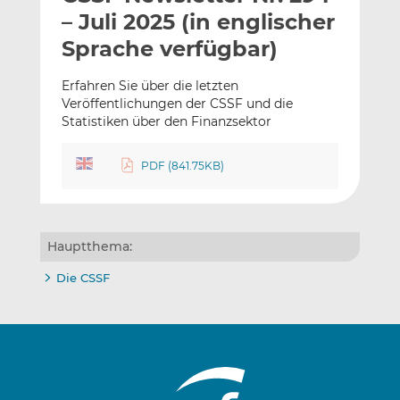
l
n
c
– Juli 2025 (in englischer
a
k
e
Sprache verfügbar)
n
e
b
d
o
Erfahren Sie über die letzten
I
o
Veröffentlichungen der CSSF und die
n
k
Statistiken über den Finanzsektor
t
t
e
e
PDF (841.75KB)
i
i
l
l
e
e
n
n
Hauptthema:
Die CSSF