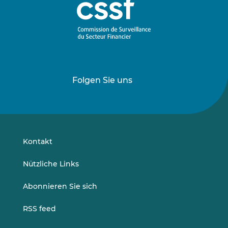
Folgen Sie uns
Folgen
Folgen
Sie
Sie
uns
uns
auf
auf
LinkedIn
Vimeo
Kontakt
Nützliche Links
Abonnieren Sie sich
RSS feed