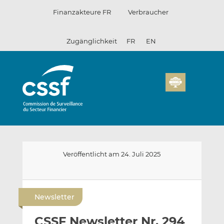
Zum
Finanzakteure FR
Verbraucher
Inhalt
Zugänglichkeit
FR
EN
Veröffentlicht am 24. Juli 2025
E
A
A
-
u
u
Newsletter
m
f
f
a
L
F
CSSF Newsletter Nr. 294
i
i
a