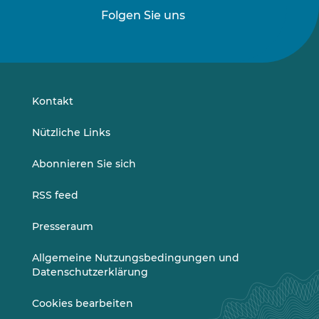
Folgen Sie uns
Folgen
Folgen
Sie
Sie
uns
uns
auf
auf
LinkedIn
Vimeo
Kontakt
Nützliche Links
Abonnieren Sie sich
RSS feed
Presseraum
Allgemeine Nutzungsbedingungen und
Datenschutzerklärung
Cookies bearbeiten