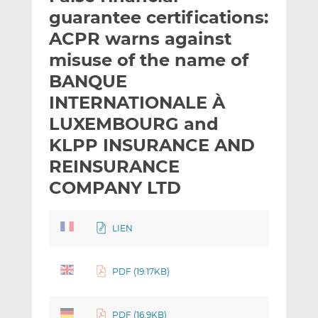
l
n
c
guarantee certifications:
a
k
e
ACPR warns against
n
e
b
misuse of the name of
d
o
I
o
BANQUE
n
k
INTERNATIONALE À
t
t
LUXEMBOURG and
e
e
KLPP INSURANCE AND
i
i
l
l
REINSURANCE
e
e
COMPANY LTD
n
n
LIEN
PDF (19.17KB)
PDF (16.9KB)