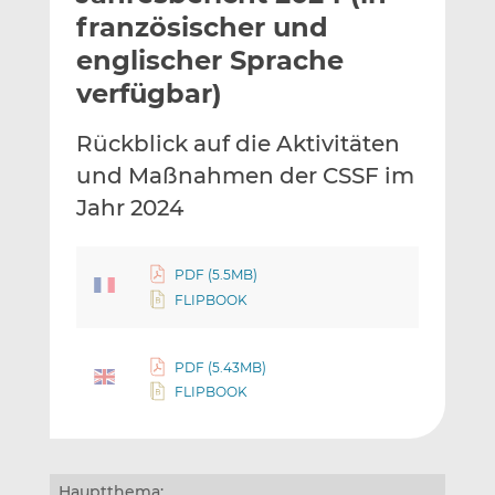
l
n
c
französischer und
a
k
e
englischer Sprache
n
e
b
verfügbar)
d
o
I
o
Rückblick auf die Aktivitäten
n
k
t
t
und Maßnahmen der CSSF im
e
e
Jahr 2024
i
i
l
l
e
e
PDF (5.5MB)
n
n
FLIPBOOK
PDF (5.43MB)
FLIPBOOK
Hauptthema: