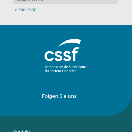
Die CSSF
Folgen Sie uns
Folgen
Folgen
Sie
Sie
uns
uns
auf
auf
LinkedIn
Vimeo
Kontakt