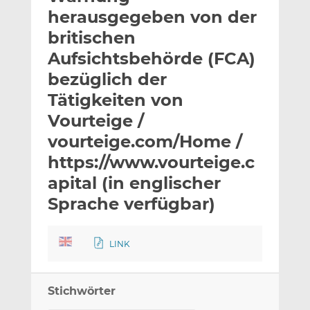
l
n
c
herausgegeben von der
a
k
e
britischen
n
e
b
Aufsichtsbehörde (FCA)
d
o
I
o
bezüglich der
n
k
Tätigkeiten von
t
t
Vourteige /
e
e
vourteige.com/Home /
i
i
l
l
https://www.vourteige.c
e
e
apital (in englischer
n
n
Sprache verfügbar)
LINK
Stichwörter