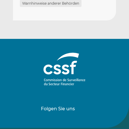
Warnhinweise anderer Behörden
Folgen Sie uns
Folgen
Folgen
Sie
Sie
uns
uns