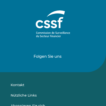
Folgen Sie uns
Folgen
Folgen
Sie
Sie
uns
uns
auf
auf
LinkedIn
Vimeo
Kontakt
Nützliche Links
Abonnieren Sie sich