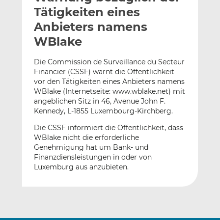
l
n
c
Tätigkeiten eines
a
k
e
Anbieters namens
n
e
b
WBlake
d
o
I
o
Die Commission de Surveillance du Secteur
n
k
Financier (CSSF) warnt die Öffentlichkeit
t
t
vor den Tätigkeiten eines Anbieters namens
e
e
WBlake (Internetseite: www.wblake.net) mit
i
i
angeblichen Sitz in 46, Avenue John F.
l
l
Kennedy, L-1855 Luxembourg-Kirchberg.
e
e
Die CSSF informiert die Öffentlichkeit, dass
n
n
WBlake nicht die erforderliche
Genehmigung hat um Bank- und
Finanzdiensleistungen in oder von
Luxemburg aus anzubieten.