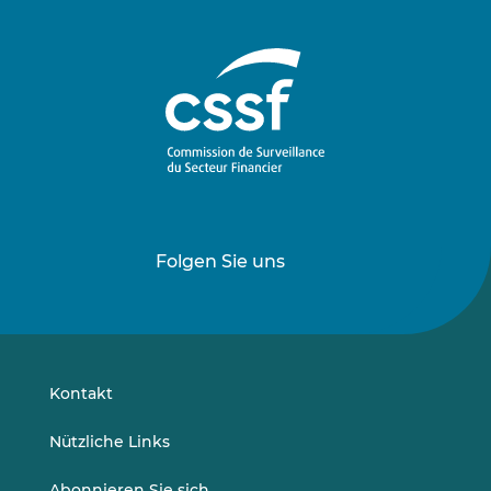
Folgen Sie uns
Folgen
Folgen
Sie
Sie
uns
uns
auf
auf
LinkedIn
Vimeo
Kontakt
Nützliche Links
Abonnieren Sie sich