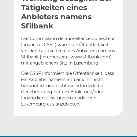
l
n
c
Tätigkeiten eines
a
k
e
Anbieters namens
n
e
b
Sfilbank
d
o
I
o
Die Commission de Surveillance du Secteur
n
k
Financier (CSSF) warnt die Öffentlichkeit
t
t
vor den Tätigkeiten eines Anbieters namens
e
e
Sfilbank (Internetseite: www.sfilbank.com)
i
i
mit angeblichem Sitz in Luxemburg.
l
l
Die CSSF informiert die Öffentlichkeit, dass
e
e
ein Anbieter namens Sfilbank ihr nicht
n
n
bekannt ist und nicht die erforderliche
Genehmigung hat um Bank- und/oder
Finanzdienstleistungen in oder von
Luxemburg aus anzubieten.