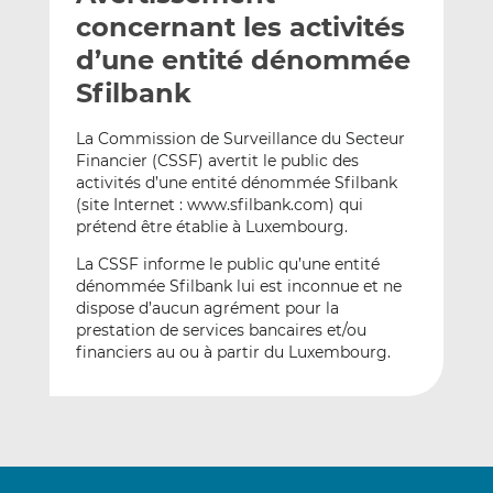
e
g
g
concernant les activités
r
e
e
d’une entité dénommée
p
r
r
Sfilbank
a
s
s
r
u
u
La Commission de Surveillance du Secteur
e
r
r
Financier (CSSF) avertit le public des
m
L
F
activités d’une entité dénommée Sfilbank
a
i
a
(site Internet : www.sfilbank.com) qui
i
n
c
prétend être établie à Luxembourg.
l
k
e
La CSSF informe le public qu’une entité
e
b
dénommée Sfilbank lui est inconnue et ne
d
o
dispose d’aucun agrément pour la
I
o
prestation de services bancaires et/ou
n
k
financiers au ou à partir du Luxembourg.