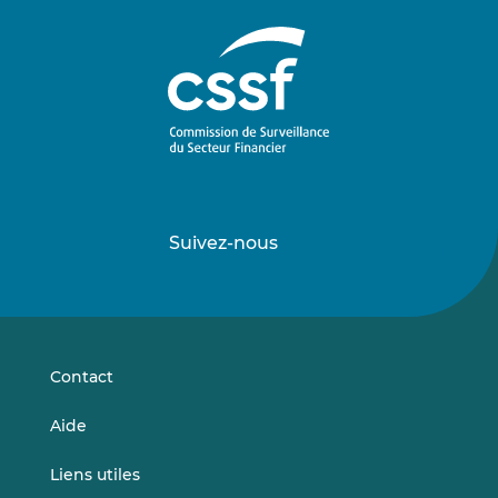
Suivez-nous
Suivez-
Suivez-
nous
nous
sur
sur
LinkedIn
Vimeo
Contact
Aide
Liens utiles