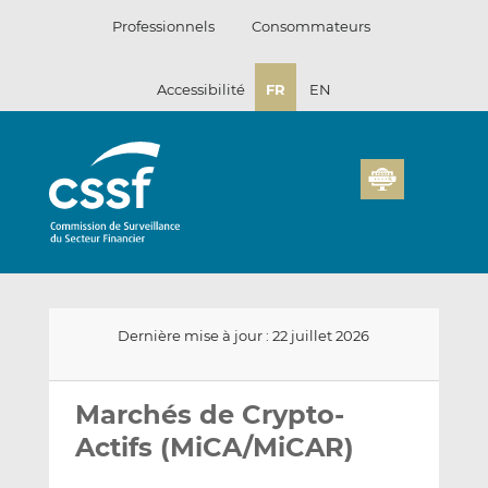
Passer
Professionnels
Consommateurs
au
contenu
Accessibilité
FR
EN
Dernière mise à jour : 22 juillet 2026
Envoyer
Partager
Partager
par
sur
sur
Marchés de Crypto-
email
LinkedIn
Facebook
Actifs (MiCA/MiCAR)