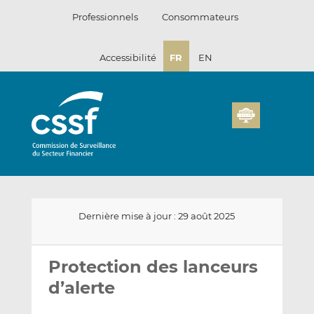
Passer
Professionnels
Consommateurs
au
contenu
Accessibilité
FR
EN
Dernière mise à jour : 29 août 2025
Envoyer
Partager
Partager
par
sur
sur
Protection des lanceurs
email
LinkedIn
Facebook
d’alerte