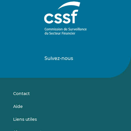
Suivez-nous
Suivez-
Suivez-
nous
nous
sur
sur
LinkedIn
Vimeo
Contact
Aide
Liens utiles