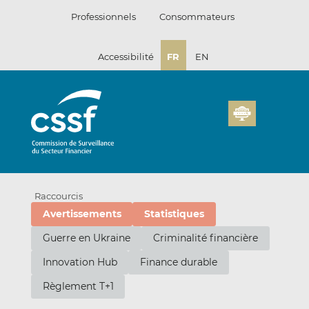
Passer
Professionnels
Consommateurs
au
contenu
Accessibilité
FR
EN
Raccourcis
Avertissements
Statistiques
Guerre en Ukraine
Criminalité financière
Innovation Hub
Finance durable
Règlement T+1