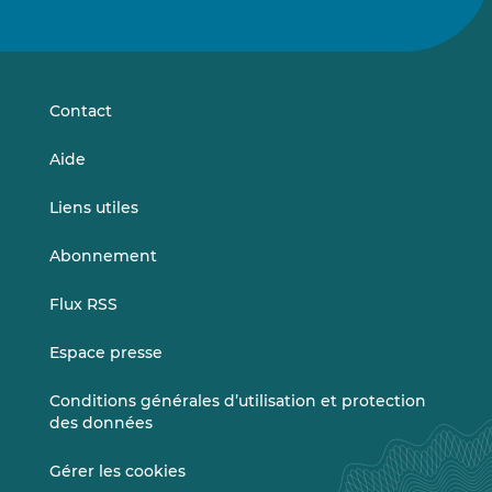
nous
nous
sur
sur
LinkedIn
Vimeo
Contact
Aide
Liens utiles
Abonnement
Flux RSS
Espace presse
Conditions générales d’utilisation et protection
des données
Gérer les cookies