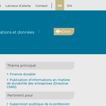
t
Lanceur d’alerte
Contact
FR
EN
eDesk
cations et données
Thème principal:
Finance durable
Publication d’informations en matière
de durabilité des entreprises (Directive
CSRD)
Pertinent pour
Supervision publique de la profession