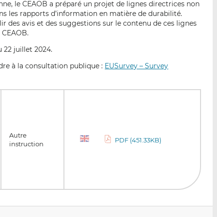
e, le CEAOB a préparé un projet de lignes directrices non
p
r
r
ns les rapports d’information en matière de durabilité.
a
s
s
llir des avis et des suggestions sur le contenu de ces lignes
r
u
u
du CEAOB.
e
r
r
 22 juillet 2024.
m
L
F
a
i
a
ndre à la consultation publique :
EUSurvey – Survey
i
n
c
l
k
e
e
b
d
o
I
o
n
k
Autre
PDF (451.33KB)
instruction