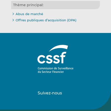
Thème principal:
Abus de marché
Offres publiques d’acquisition (OPA)
Suivez-nous
Suivez-
Suivez-
nous
nous
sur
sur