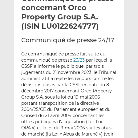
e
g
g
concernant Orco
r
e
e
Property Group S.A.
p
r
r
(ISIN LU0122624777)
a
s
s
r
u
u
Communiqué de presse 24/17
e
r
r
m
L
F
Ce communiqué de presse fait suite au
a
i
a
communiqué de presse
23/23
par lequel la
i
n
c
CSSF a informé le public que, par trois
l
k
e
jugements du 21 novembre 2023, le Tribunal
e
b
administratif a rejeté les recours contre les
d
o
décisions prises par la CSSF en date du 8
I
o
décembre 2017 concernant Orco Property
n
k
Group S.A. sous la loi du 19 mai 2006
portant transposition de la directive
2004/25/CE du Parlement européen et du
Conseil du 21 avril 2004 concernant les
offres publiques d’acquisition (la « Loi
OPA ») et la loi du 9 mai 2006 sur les abus
de marché (la Loi « Abus de Marché ») (voir