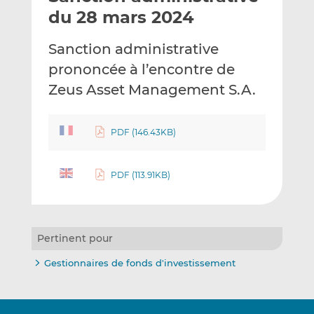
e
g
g
du 28 mars 2024
r
e
e
p
r
r
Sanction administrative
a
s
s
prononcée à l’encontre de
r
u
u
Zeus Asset Management S.A.
e
r
r
m
L
F
a
i
a
PDF (146.43KB)
i
n
c
l
k
e
e
b
PDF (113.91KB)
d
o
I
o
n
k
Pertinent pour
Gestionnaires de fonds d'investissement