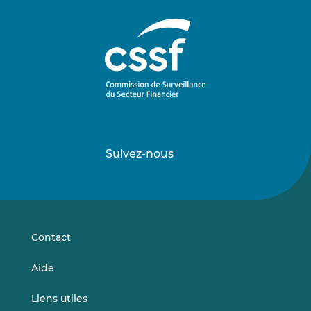
Suivez-nous
Suivez-
Suivez-
nous
nous
sur
sur
LinkedIn
Vimeo
Contact
Aide
Liens utiles