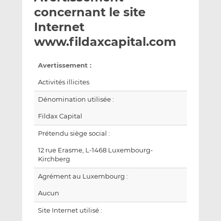
e
g
g
concernant le site
r
e
e
Internet
p
r
r
www.fildaxcapital.com
a
s
s
r
u
u
e
r
r
Avertissement :
m
L
F
Activités illicites
a
i
a
i
n
c
Dénomination utilisée :
l
k
e
Fildax Capital
e
b
d
o
Prétendu siège social :
I
o
12 rue Erasme, L-1468 Luxembourg-
n
k
Kirchberg
Agrément au Luxembourg :
Aucun
Site Internet utilisé :