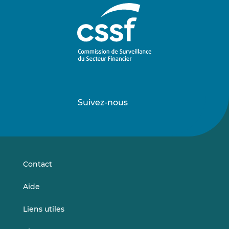
Suivez-nous
Suivez-
Suivez-
nous
nous
sur
sur
LinkedIn
Vimeo
Contact
Aide
Liens utiles