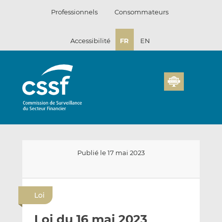
Passer
Professionnels
Consommateurs
au
contenu
Accessibilité
FR
EN
Publié le 17 mai 2023
E
P
P
n
a
a
Loi
v
r
r
o
t
t
Loi du 16 mai 2023
y
a
a