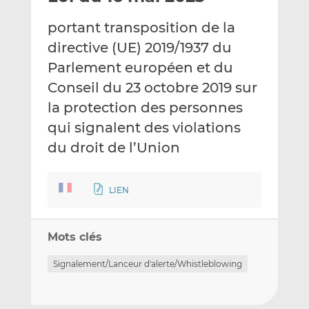
e
g
g
portant transposition de la
r
e
e
p
r
r
directive (UE) 2019/1937 du
a
s
s
Parlement européen et du
r
u
u
Conseil du 23 octobre 2019 sur
e
r
r
la protection des personnes
m
L
F
a
i
a
qui signalent des violations
i
n
c
du droit de l’Union
l
k
e
e
b
d
o
LIEN
I
o
n
k
Mots clés
Signalement/Lanceur d'alerte/Whistleblowing