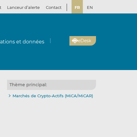
t
Lanceur d’alerte
Contact
FR
EN
eDesk
cations et données
Thème principal:
Marchés de Crypto-Actifs (MiCA/MiCAR)