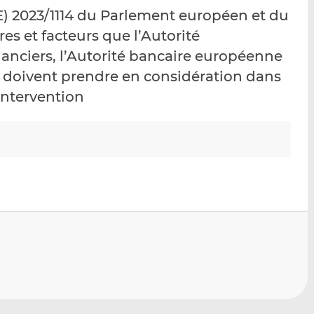
p
r
r
) 2023/1114 du Parlement européen et du
a
s
s
res et facteurs que l’Autorité
r
u
u
nciers, l’Autorité bancaire européenne
e
r
r
m
L
F
s doivent prendre en considération dans
a
i
a
’intervention
i
n
c
l
k
e
e
b
d
o
I
o
n
k