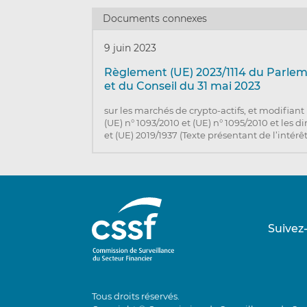
Documents connexes
9 juin 2023
Règlement (UE) 2023/1114 du Parle
et du Conseil du 31 mai 2023
sur les marchés de crypto-actifs, et modifian
(UE) n° 1093/2010 et (UE) n° 1095/2010 et les d
et (UE) 2019/1937 (Texte présentant de l’intérê
Suivez
Tous droits réservés.