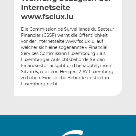
l
n
c
Internetseite
a
k
e
www.fsclux.lu
n
e
b
d
o
Die Commission de Surveillance du Secteur
I
o
Financier (CSSF) warnt die Öffentlichkeit
n
k
vor der Internetseite www.fsclux.lu, auf
t
t
welcher sich eine sogenannte « Financial
Services Commission Luxembourg » als
e
e
Luxemburger Aufsichtsbehörde für den
i
i
Finanzsektor ausgibt und behauptet, ihren
l
l
Sitz in 6, rue Léon Hengen, 2167 Luxemburg
e
e
zu haben. Eine solche Behörde existiert in
n
n
Luxemburg nicht.