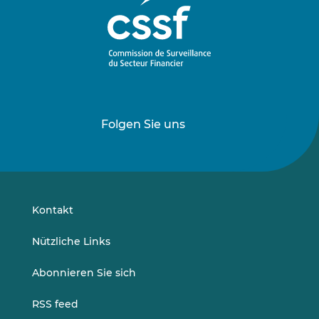
Folgen Sie uns
Folgen
Folgen
Sie
Sie
uns
uns
auf
auf
LinkedIn
Vimeo
Kontakt
Nützliche Links
Abonnieren Sie sich
RSS feed