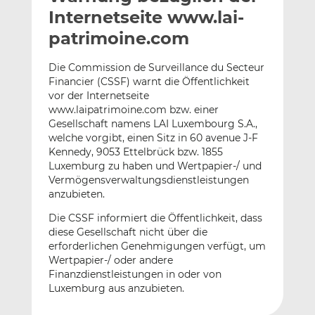
l
n
c
Internetseite www.lai-
a
k
e
patrimoine.com
n
e
b
d
o
Die Commission de Surveillance du Secteur
I
o
Financier (CSSF) warnt die Öffentlichkeit
n
k
vor der Internetseite
t
t
www.laipatrimoine.com bzw. einer
Gesellschaft namens LAI Luxembourg S.A.,
e
e
welche vorgibt, einen Sitz in 60 avenue J-F
i
i
Kennedy, 9053 Ettelbrück bzw. 1855
l
l
Luxemburg zu haben und Wertpapier-/ und
e
e
Vermögensverwaltungsdienstleistungen
n
n
anzubieten.
Die CSSF informiert die Öffentlichkeit, dass
diese Gesellschaft nicht über die
erforderlichen Genehmigungen verfügt, um
Wertpapier-/ oder andere
Finanzdienstleistungen in oder von
Luxemburg aus anzubieten.