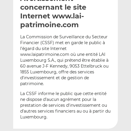
e
g
g
concernant le site
r
e
e
Internet www.lai-
p
r
r
patrimoine.com
a
s
s
r
u
u
La Commission de Surveillance du Secteur
e
r
r
Financier (CSSF) met en garde le public à
m
L
F
l’égard du site Internet
a
i
a
www.laipatrimoine.com où une entité LAI
i
n
c
Luxembourg S.A., qui prétend être établie à
l
k
e
60 avenue J-F Kennedy, 9053 Ettelbruck ou
e
b
1855 Luxembourg, offre des services
d’investissement et de gestion de
d
o
patrimoine.
I
o
n
k
La CSSF informe le public que cette entité
ne dispose d’aucun agrément pour la
prestation de services d’investissement ou
d’autres services financiers au ou à partir du
Luxembourg.