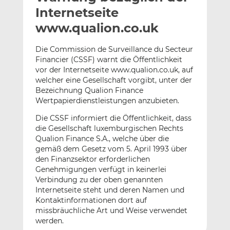
l
n
c
Internetseite
a
k
e
www.qualion.co.uk
n
e
b
d
o
Die Commission de Surveillance du Secteur
I
o
Financier (CSSF) warnt die Öffentlichkeit
n
k
vor der Internetseite www.qualion.co.uk, auf
t
t
welcher eine Gesellschaft vorgibt, unter der
Bezeichnung Qualion Finance
e
e
Wertpapierdienstleistungen anzubieten.
i
i
l
l
Die CSSF informiert die Öffentlichkeit, dass
e
e
die Gesellschaft luxemburgischen Rechts
n
n
Qualion Finance S.A., welche über die
gemäß dem Gesetz vom 5. April 1993 über
den Finanzsektor erforderlichen
Genehmigungen verfügt in keinerlei
Verbindung zu der oben genannten
Internetseite steht und deren Namen und
Kontaktinformationen dort auf
missbräuchliche Art und Weise verwendet
werden.