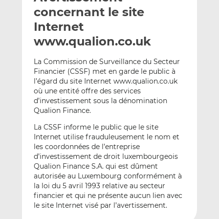
e
g
g
concernant le site
r
e
e
Internet
p
r
r
www.qualion.co.uk
a
s
s
r
u
u
La Commission de Surveillance du Secteur
e
r
r
Financier (CSSF) met en garde le public à
m
L
F
l’égard du site Internet www.qualion.co.uk
a
i
a
où une entité offre des services
i
n
c
d’investissement sous la dénomination
l
k
e
Qualion Finance.
e
b
La CSSF informe le public que le site
d
o
Internet utilise frauduleusement le nom et
I
o
les coordonnées de l’entreprise
n
k
d’investissement de droit luxembourgeois
Qualion Finance S.A. qui est dûment
autorisée au Luxembourg conformément à
la loi du 5 avril 1993 relative au secteur
financier et qui ne présente aucun lien avec
le site Internet visé par l’avertissement.