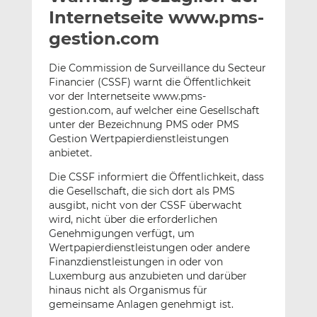
l
n
c
Internetseite www.pms-
a
k
e
gestion.com
n
e
b
d
o
Die Commission de Surveillance du Secteur
I
o
Financier (CSSF) warnt die Öffentlichkeit
n
k
vor der Internetseite www.pms-
t
t
gestion.com, auf welcher eine Gesellschaft
unter der Bezeichnung PMS oder PMS
e
e
Gestion Wertpapierdienstleistungen
i
i
anbietet.
l
l
e
e
Die CSSF informiert die Öffentlichkeit, dass
n
n
die Gesellschaft, die sich dort als PMS
ausgibt, nicht von der CSSF überwacht
wird, nicht über die erforderlichen
Genehmigungen verfügt, um
Wertpapierdienstleistungen oder andere
Finanzdienstleistungen in oder von
Luxemburg aus anzubieten und darüber
hinaus nicht als Organismus für
gemeinsame Anlagen genehmigt ist.