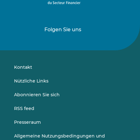
Folgen Sie uns
Folgen
Folgen
Sie
Sie
uns
uns
auf
auf
LinkedIn
Vimeo
Kontakt
Nützliche Links
Abonnieren Sie sich
RSS feed
Presseraum
Allgemeine Nutzungsbedingungen und