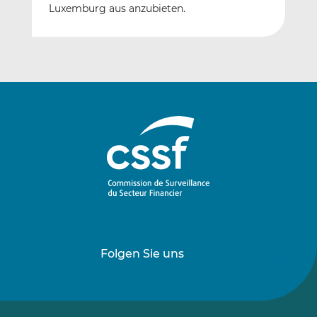
Luxemburg aus anzubieten.
Folgen Sie uns
Folgen
Folgen
Sie
Sie
uns
uns
auf
auf