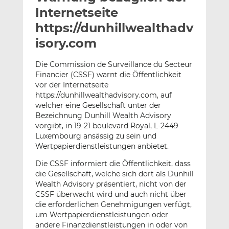
l
n
c
Internetseite
a
k
e
https://dunhillwealthadv
n
e
b
isory.com
d
o
I
o
Die Commission de Surveillance du Secteur
n
k
Financier (CSSF) warnt die Öffentlichkeit
t
t
vor der Internetseite
e
e
https://dunhillwealthadvisory.com, auf
i
i
welcher eine Gesellschaft unter der
l
l
Bezeichnung Dunhill Wealth Advisory
e
e
vorgibt, in 19-21 boulevard Royal, L-2449
Luxembourg ansässig zu sein und
n
n
Wertpapierdienstleistungen anbietet.
Die CSSF informiert die Öffentlichkeit, dass
die Gesellschaft, welche sich dort als Dunhill
Wealth Advisory präsentiert, nicht von der
CSSF überwacht wird und auch nicht über
die erforderlichen Genehmigungen verfügt,
um Wertpapierdienstleistungen oder
andere Finanzdienstleistungen in oder von