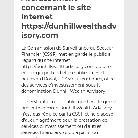
e
g
g
concernant le site
r
e
e
Internet
p
r
r
https://dunhillwealthadv
a
s
s
r
u
u
isory.com
e
r
r
m
L
F
La Commission de Surveillance du Secteur
Financier (CSSF) met en garde le public à
a
i
a
l’égard du site Internet
i
n
c
https://dunhillwealthadvisory.com où une
l
k
e
entité, qui prétend être établie au 19-21
e
b
boulevard Royal, L-2449 Luxembourg, offre
d
o
des services d’investissement sous la
I
o
dénomination Dunhill Wealth Advisory.
n
k
La CSSF informe le public que l’entité qui se
présente comme Dunhill Wealth Advisory
n’est pas régulée par la CSSF et ne dispose
d’aucun agrément pour la prestation de
services d’investissement ou d’autres
services financiers au ou à partir du