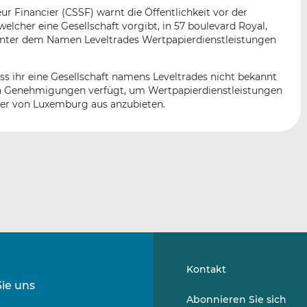
n
e
b
r Financier (CSSF) warnt die Öffentlichkeit vor der
d
o
 welcher eine Gesellschaft vorgibt, in 57 boulevard Royal,
I
o
nter dem Namen Leveltrades Wertpapierdienstleistungen
n
k
t
t
ass ihr eine Gesellschaft namens Leveltrades nicht bekannt
e
e
chen Genehmigungen verfügt, um Wertpapierdienstleistungen
i
i
der von Luxemburg aus anzubieten.
l
l
e
e
n
n
Kontakt
Sie uns
Folgen
Folgen
Abonnieren Sie sich