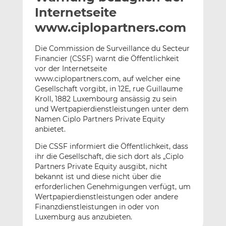
l
n
c
Internetseite
a
k
e
www.ciplopartners.com
n
e
b
d
o
Die Commission de Surveillance du Secteur
I
o
Financier (CSSF) warnt die Öffentlichkeit
n
k
vor der Internetseite
t
t
www.ciplopartners.com, auf welcher eine
Gesellschaft vorgibt, in 12E, rue Guillaume
e
e
Kroll, 1882 Luxembourg ansässig zu sein
i
i
und Wertpapierdienstleistungen unter dem
l
l
Namen Ciplo Partners Private Equity
e
e
anbietet.
n
n
Die CSSF informiert die Öffentlichkeit, dass
ihr die Gesellschaft, die sich dort als „Ciplo
Partners Private Equity ausgibt, nicht
bekannt ist und diese nicht über die
erforderlichen Genehmigungen verfügt, um
Wertpapierdienstleistungen oder andere
Finanzdienstleistungen in oder von
Luxemburg aus anzubieten.